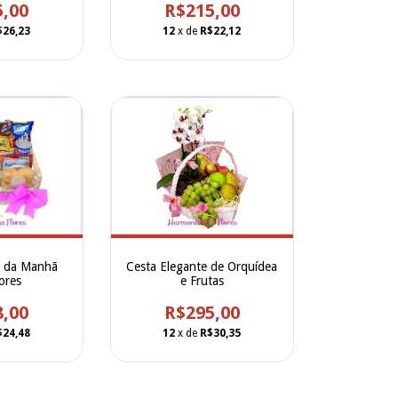
5,00
R$215,00
$26,23
12
x de
R$22,12
é da Manhã
Cesta Elegante de Orquídea
ores
e Frutas
8,00
R$295,00
$24,48
12
x de
R$30,35