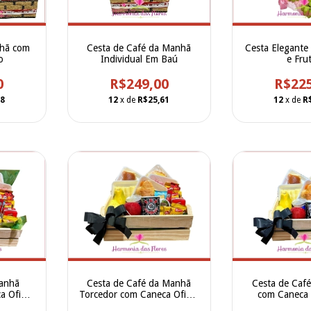
Cesta de Café da Manhã
Cesta Elegante
nhã com
Individual Em Baú
e Fru
o
R$249,00
R$22
0
12
x de
R$25,61
12
x de
R
78
Manhã
Cesta de Café da Manhã
Cesta de Caf
 Oficial
Torcedor com Caneca Oficial
com Caneca O
s
do Corinthians
Sant