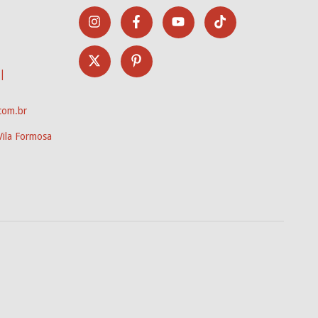
|
com.br
Vila Formosa