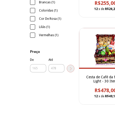
R$255,0
Brancas (1)
12
x de
R$26,
Coloridas (1)
Cor De Rosa (1)
Lilás (1)
Vermelhas (1)
Preço
De
Até
Cesta de Café da
Light - 30 Ite
R$478,0
12
x de
R$49,