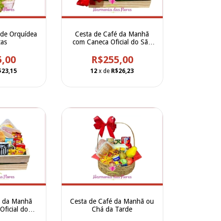
 de Orquídea
Cesta de Café da Manhã
tas
com Caneca Oficial do São
Paulo
5,00
R$255,00
$23,15
12
x de
R$26,23
é da Manhã
Cesta de Café da Manhã ou
ficial do
Chá da Tarde
os