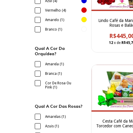
Azul (4)
Vermelho (4)
Amarelo (1)
Lindo Café da Ma
Rosas e Balã
Branco (1)
R$445,0
12
x de
R$45,
Qual A Cor Da
Orquídea?
Amarela (1)
Branca (1)
Cor De Rosa Ou
Pink (1)
Qual A Cor Das Rosas?
Amarelas (1)
Cesta Café da 
Torcedor com Caneca
Azuis (1)
do Palmeira