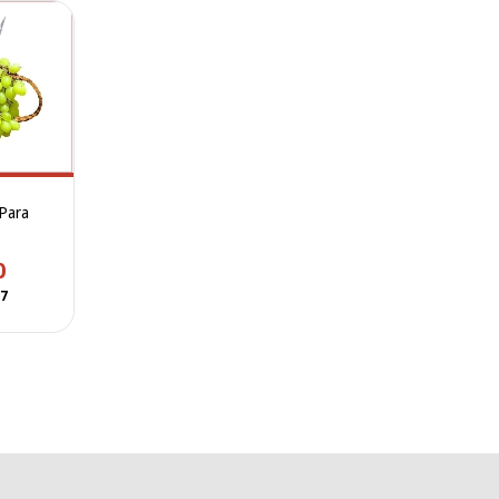
 Para
0
97