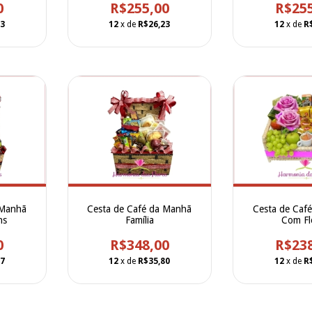
0
R$255,00
R$25
23
12
x de
R$26,23
12
x de
R
 Manhã
Cesta de Café da Manhã
Cesta de Caf
ns
Família
Com Fl
0
R$348,00
R$23
17
12
x de
R$35,80
12
x de
R